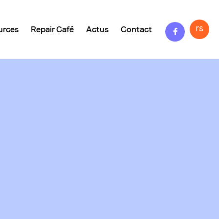
Facebook
rs
urces
Repair Café
Actus
Contact