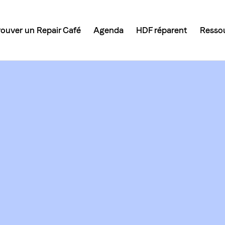
rouver un Repair Café
Agenda
HDF réparent
Resso