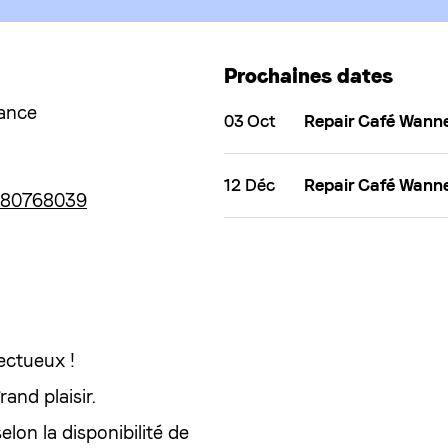
Prochaines dates
rance
03 Oct
Repair Café Wann
12 Déc
Repair Café Wann
4980768039
ectueux !
and plaisir.
lon la disponibilité de