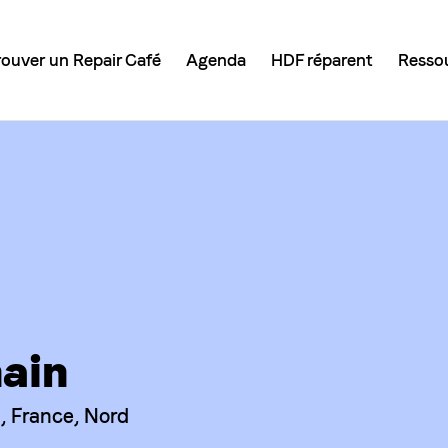
rouver un Repair Café
Agenda
HDF réparent
Resso
ain
, France, Nord