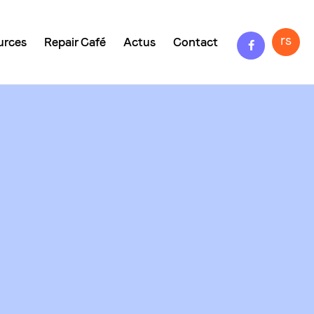
Facebook
rs
urces
Repair Café
Actus
Contact