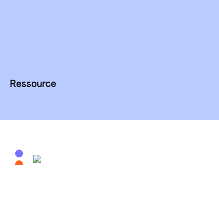
Ressource
Site porté par la Maison de l'Environnement et des
Solidarités (MRES) et En Savoir Plus