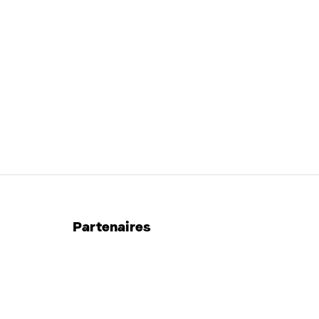
Partenaires
repaircafe.org
therestartproject.org
repairtogether.be