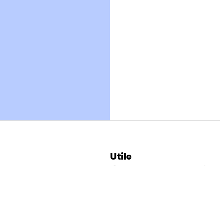
Utile
Trouver un Repair Café
Agenda
Ressources
Venir au Repair Café